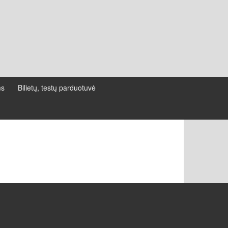
ms
Bilietų, testų parduotuvė