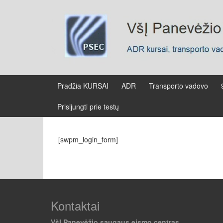
Skip
Skip
to
to
content
main
menu
Pradžia KURSAI
ADR
Transporto vadovo
Prisijungti prie testų
[swpm_login_form]
Kontaktai
VšĮ Panevėžio saugaus eismo centras