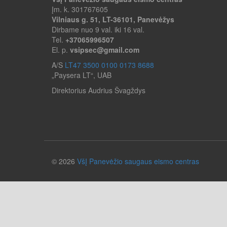
Įm. k. 301767605
Vilniaus g. 51, LT-36101, Panevėžys
Dirbame nuo 9 val. iki 16 val.
Tel.
+37065996507
El. p.
vsipsec@gmail.com
A/S
LT47
3500
01
00
0173
8688
„Paysera LT“, UAB
Direktorius Audrius Švagždys
© 2026
VšĮ Panevėžio saugaus eismo centras